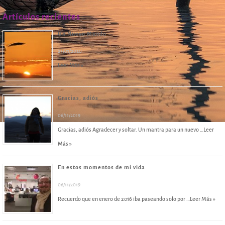
Artículos recientes
Un Nuevo Mundo
23/01/2020
Leer Más »
Gracias, adiós
06/11/2019
Gracias, adiós Agradecer y soltar. Un mantra para un nuevo …
Leer
Más »
En estos momentos de mi vida
06/11/2019
Recuerdo que en enero de 2016 iba paseando solo por …
Leer Más »