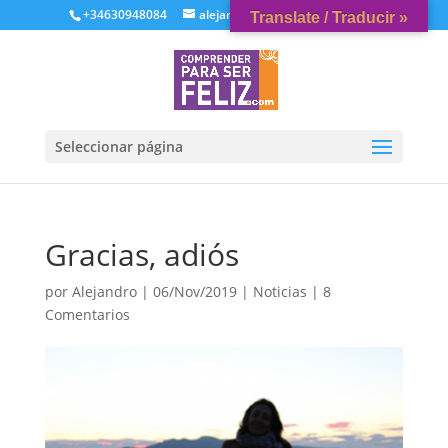
+34630948084
alejandrovaquerizo@gmail.com
Translate / Traducir »
Seleccionar página
Gracias, adiós
por
Alejandro
|
06/Nov/2019
|
Noticias
|
8
Comentarios