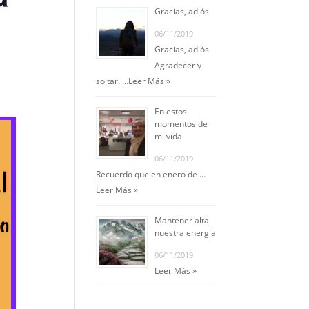
Gracias, adiós
06/11/2019
Gracias, adiós
Agradecer y
soltar. …
Leer Más »
En estos
momentos de
mi vida
06/11/2019
Recuerdo que en enero de …
Leer Más »
Mantener alta
nuestra energía
06/11/2019
Leer Más »