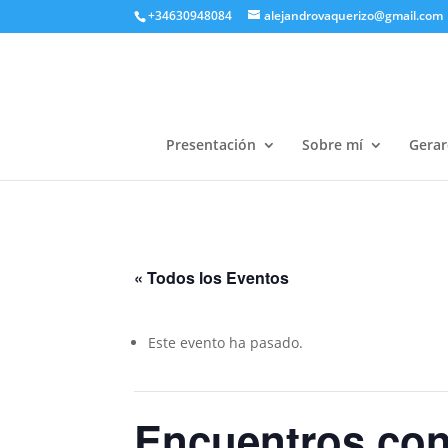
+34630948084
alejandrovaquerizo@gmail.com
Presentación
Sobre mí
Gerar
« Todos los Eventos
Este evento ha pasado.
Encuentros con