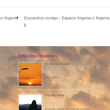
c/ Argenta
Encuentros contigo – Espacio Argenta c/ Argenta
Artículos recientes
Un Nuevo Mundo
23/01/2020
Leer Más »
Gracias, adiós
06/11/2019
Gracias, adiós Agradecer y soltar.