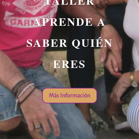
TALLER
APRENDE A
SABER QUIÉN
ERES
Más Información