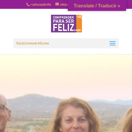
+34630948084
alejandrovaquerizo@gmail.com
Translate / Traducir »
Seleccionar página