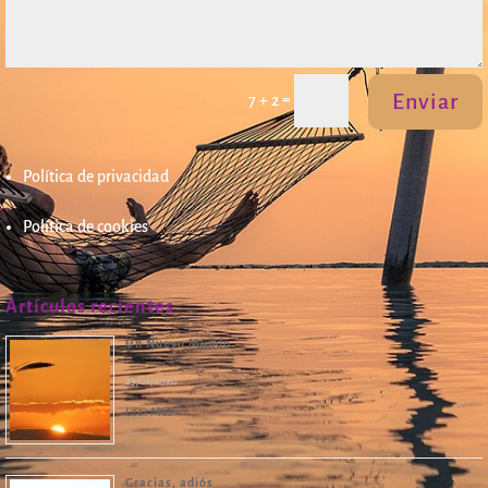
Enviar
=
7 + 2
Política de privacidad
Política de cookies
Artículos recientes
Un Nuevo Mundo
23/01/2020
Leer Más »
Gracias, adiós