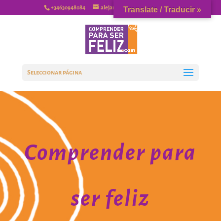
+34630948084
alejandrovaquerizo@gmail.com
Translate / Traducir »
Seleccionar página
Comprender para
ser feliz