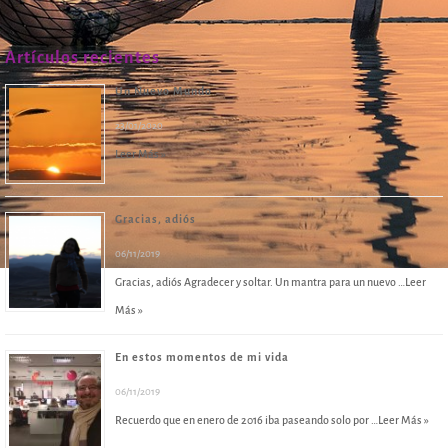
Artículos recientes
Un Nuevo Mundo
23/01/2020
Leer Más »
Gracias, adiós
06/11/2019
Gracias, adiós Agradecer y soltar. Un mantra para un nuevo …
Leer
Más »
En estos momentos de mi vida
06/11/2019
Recuerdo que en enero de 2016 iba paseando solo por …
Leer Más »