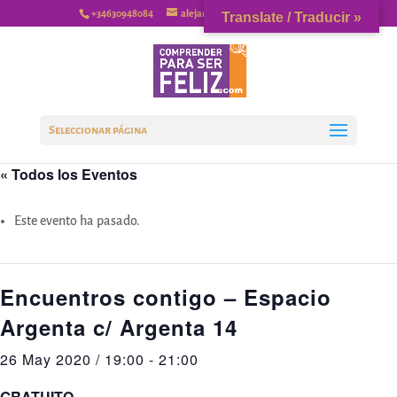
+34630948084
alejandrovaquerizo@gmail.com
Translate / Traducir »
Seleccionar página
« Todos los Eventos
Este evento ha pasado.
Encuentros contigo – Espacio
Argenta c/ Argenta 14
26 May 2020 / 19:00
-
21:00
GRATUITO