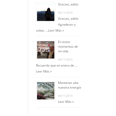
Gracias, adiós
06/11/2019
Gracias, adiós
Agradecer y
soltar. …
Leer Más »
En estos
momentos de
mi vida
06/11/2019
Recuerdo que en enero de …
Leer Más »
Mantener alta
nuestra energía
06/11/2019
Leer Más »