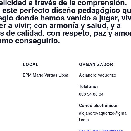
elicidad a través de la comprensión.
este perfecto diseño pedagógico q
legio donde hemos venido a jugar, viv
r a vivir; con armonía y salud, y a
 de calidad, con respeto, paz y amor
ómo conseguirlo.
LOCAL
ORGANIZADOR
BPM Mario Vargas Llosa
Alejandro Vaquerizo
Teléfono:
630 94 80 84
Correo electrónico:
alejandrovaquerizo@gmai
l.com
Ver la web Organizador