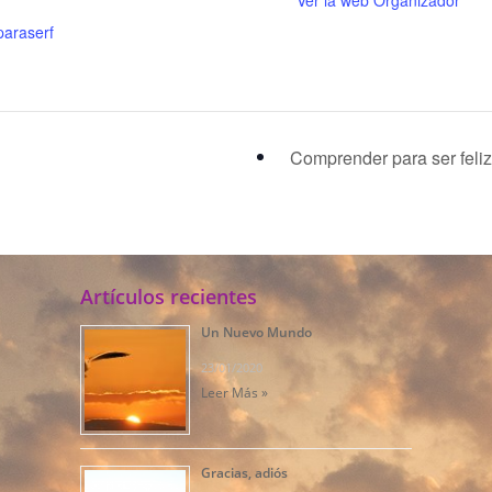
araserf
Comprender para ser feli
Artículos recientes
Un Nuevo Mundo
23/01/2020
Leer Más »
Gracias, adiós